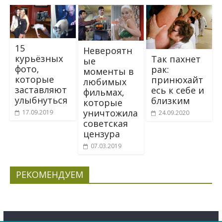
15
Невероятн
курьёзных
Так пахнет
ые
фото,
рак:
моменты в
которые
принюхайт
любимых
заставляют
есь к себе и
фильмах,
улыбнуться
близким
которые
уничтожила
17.09.2019
24.09.2020
советская
цензура
07.03.2019
РЕКОМЕНДУЕМ