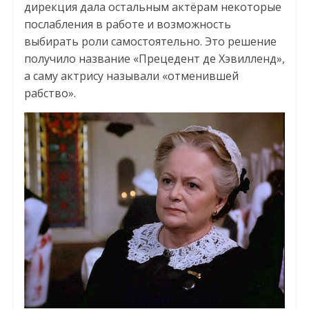
дирекция дала остальным актёрам некоторые
послабления в работе и возможность
выбирать роли самостоятельно. Это решение
получило название «Прецедент де Хэвилленд»,
а саму актрису называли «отменившей
рабство».