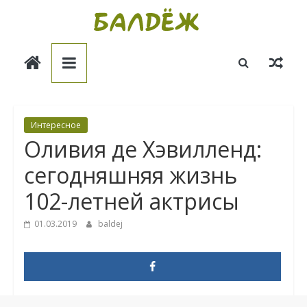
Skip
to
Балдёж
content
Информационные
статьи
Интересное
Оливия де Хэвилленд:
сегодняшняя жизнь
102-летней актрисы
01.03.2019
baldej