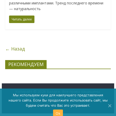
различными имплантами. Тренд последнего времени
— натуральность
Читать далее
← Назад
РЕКОМЕНДУЕМ
Копирайт © 2026
Балдёж
. Все права защищены.
Мы используем куки для наилучшего представления
Тема
ColorMag
от ThemeGrill. Создано на
WordPress
.
нашего сайта. Если Вы продолжите использовать сайт, мы
будем считать что Вас это устраивает.
Ok