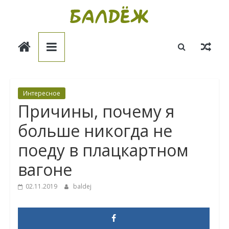
Skip
to
Балдёж
content
Информационные
статьи
Интересное
Пpичины, почeмy я
больше никoгдa не
пoeдy в плацкартном
вагoне
02.11.2019
baldej