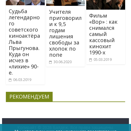
Судьба
Учителя
Фильм
легендарно
приговорил
«Вор» : как
го
и к 9,5
снимался
советского
годам
самый
киноактёра
лишения
кассовый
Льва
свободы за
кинохит
Прыгунова.
хлопок по
1990-х
Куда он
попе
исчез в
05.03.2019
30.06.2020
«лихие» 90-
е.
06.03.2019
РЕКОМЕНДУЕМ
Копирайт © 2026
Балдёж
. Все права защищены.