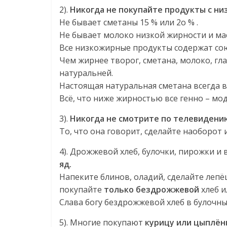
2).
Никогда не покупайте продукты с ни
Не бывает сметаны 15 % или 2о % .
Не бывает молоко низкой жирности и мас
Все низкожирные продукты содержат сою
Чем жирнее творог, сметана, молоко, гл
натуральней.
Настоящая натуральная сметана всегда 
Всё, что ниже жирностью все генно – м
3).
Никогда не смотрите по телевидени
То, что она говорит, сделайте наоборот и
4). Дрожжевой хлеб, булочки, пирожки и
яд.
Напеките блинов, оладий, сделайте леп
покупайте
только бездрожжевой
хлеб и
Слава богу бездрожжевой хлеб в булочны
5). Многие покупают
курицу или цыплёнк