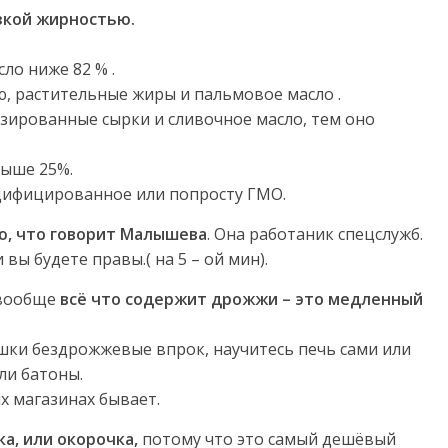
зкой жирностью.
ло ниже 82 % .
, растительные жиры и пальмовое масло .
азированные сырки и сливочное масло, тем оно
выше 25%.
одифицированное или попросту ГМО.
ю, что говорит Малышева
. Она работаник спецслужб.
 вы будете правы.( на 5 – ой мин).
 вообще
всё что содержит дрожжи – это медленный
ёшки бездрожжевые впрок, научитесь печь сами или
ли батоны.
х магазинах бывает.
а, или окорочка,
потому что это самый дешёвый