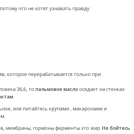
потому что не хотят узнавать правду
ло
, которое перерабатывается только при
ловека 36,6, то
пальмовое масло
оседает на стенках
рктам
.
ьное, или питайтесь крупами , макаронами и
м.
ов, мембраны, гормоны ферменты это жир.
Не бойтесь