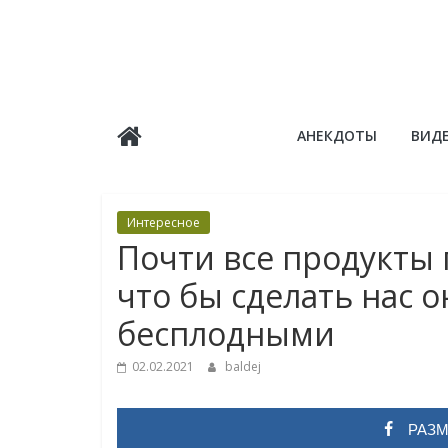
Skip
to
content
Балдёж
АНЕКДОТЫ
ВИД
Информационные
статьи
Интересное
Почти все продукты 
что бы сделать нас 
бесплодными
02.02.2021
baldej
РАЗМ