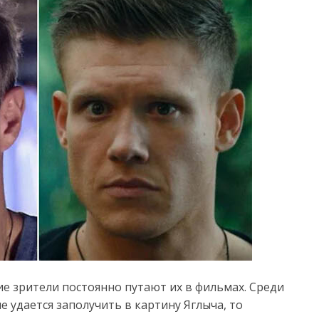
ие зрители постоянно путают их в фильмах. Среди
е удается заполучить в картину Яглыча, то