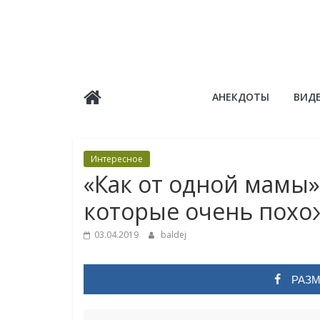
Skip
to
content
Балдёж
АНЕКДОТЫ
ВИД
Информационные
статьи
Интересное
«Как от одной мамы»
которые очень похо
03.04.2019
baldej
РАЗМ