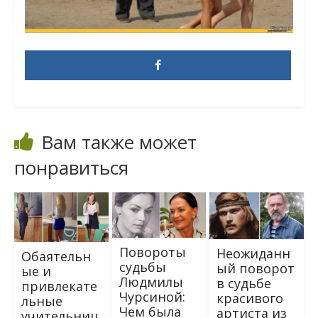
Вам также может
понравиться
Повороты
Неожиданн
Обаятельн
судьбы
ый поворот
ые и
Людмилы
в судьбе
привлекате
Чурсиной:
красивого
льные
Чем была
артиста из
учительниц