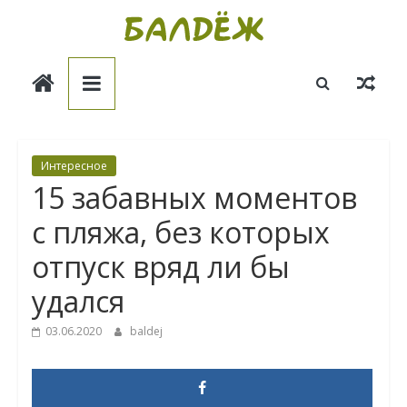
Skip
to
Балдёж
content
Информационные
статьи
Интересное
15 забавных моментов
с пляжа, без которых
отпуск вряд ли бы
удался
03.06.2020
baldej