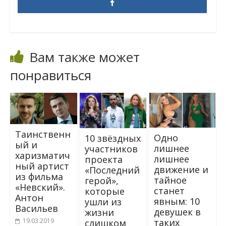
Вам также может
понравиться
Таинственн
Одно
10 звёздных
ый и
лишнее
участников
харизматич
лишнее
проекта
ный артист
движение и
«Последний
из фильма
тайное
герой»,
«Невский».
станет
которые
Антон
явным: 10
ушли из
Васильев
девушек в
жизни
таких
19.03.2019
слишком