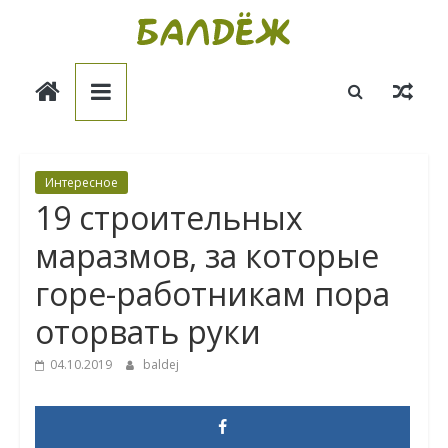
Skip
to
Балдёж
content
Информационные
статьи
Интересное
19 строительных
маразмов, за которые
горе-работникам пора
оторвать руки
04.10.2019
baldej