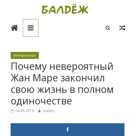
Skip
to
Балдёж
content
Информационные
статьи
Интересное
Почему невероятный
Жан Маре закончил
свою жизнь в полном
одиночестве
04.03.2019
baldej