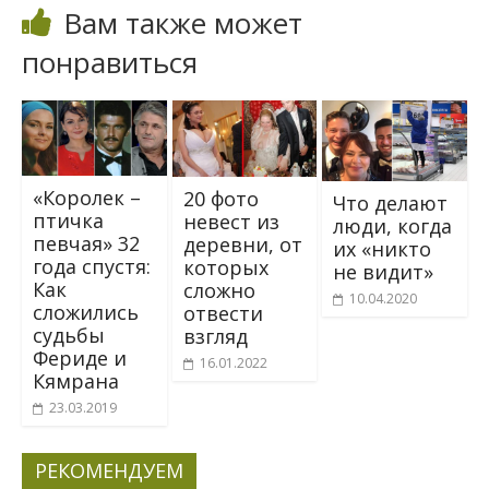
Вам также может
понравиться
«Королек –
20 фото
Что делают
птичка
невест из
люди, когда
певчая» 32
деревни, от
их «никто
года спустя:
которых
не видит»
Как
сложно
10.04.2020
сложились
отвести
судьбы
взгляд
Фериде и
16.01.2022
Кямрана
23.03.2019
РЕКОМЕНДУЕМ