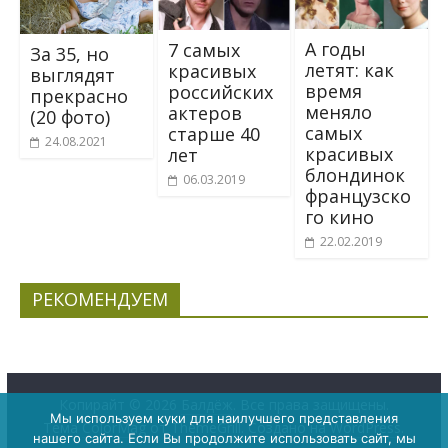
А годы
7 самых
За 35, но
летят: как
красивых
выглядят
время
российских
прекрасно
меняло
актеров
(20 фото)
самых
старше 40
24.08.2021
красивых
лет
блондинок
06.03.2019
французско
го кино
22.02.2019
РЕКОМЕНДУЕМ
Копирайт © 2026
Балдёж
. Все права защищены.
Мы используем куки для наилучшего представления
Тема
ColorMag
от ThemeGrill. Создано на
WordPress
.
нашего сайта. Если Вы продолжите использовать сайт, мы