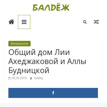
Skip
to
Балдёж
content
Информационные
статьи
Интересное
Общий дом Лии
Ахеджаковой и Аллы
Будницкой
05.03.2019
baldej