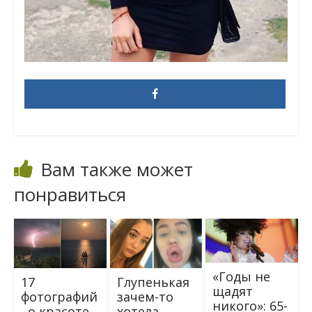
Вам также может
понравиться
«Годы не
17
Глупенькая
щадят
фотографий
зачем-то
никого»: 65-
, о красоте
хотела