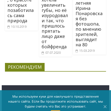
летняя
которых
увеличить
Ирина
позаботила
губы, но её
Понаровска
сь сама
изуродовал
я без
природа
и так, что
фотошопа,
пришлось
10.10.2019
по мнению
прятать
зрителей,
лицо даже
выглядит
от
на 80
бойфренда
15.03.2019
07.07.2020
РЕКОМЕНДУЕМ
Копирайт © 2026
Балдёж
. Все права защищены.
Мы используем куки для наилучшего представления
Тема
ColorMag
от ThemeGrill. Создано на
WordPress
.
нашего сайта. Если Вы продолжите использовать сайт, мы
будем считать что Вас это устраивает.