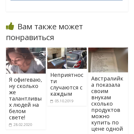
Вам также может
понравиться
Неприятнос
Австралийк
Я офигеваю,
ти
а показала
ну сколько
случаются с
своим
же
каждым
внукам
талантливы
05.10.2019
сколько
х людей на
продуктов
белом
можно
свете!
купить по
28.02.2020
цене одной