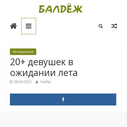
Skip
to
Балдёж
content
Информационные
статьи
Интересное
20+ девушек в
ожидании лета
06.04.2022
baldej