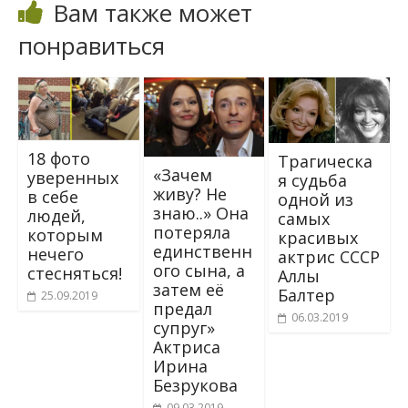
Вам также может
понравиться
18 фото
Трагическа
«Зачем
уверенных
я судьба
живу? Не
в себе
одной из
знаю..» Она
людей,
самых
потеряла
которым
красивых
единственн
нечего
актрис СССР
ого сына, а
стесняться!
Аллы
затем её
Балтер
25.09.2019
предал
06.03.2019
супруг»
Актриса
Ирина
Безрукова
09.03.2019