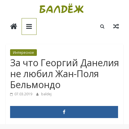
Skip
to
Балдёж
content
Информационные
статьи
Интересное
За что Георгий Данелия
не любил Жан-Поля
Бельмондо
07.03.2019
baldej