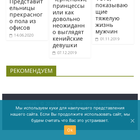
Представит
показываю
принцессы
ельницы
щие
или как
прекрасног
тяжелую
довольно
о пола из
жизнь
неожиданн
офисов
мужчин
о выглядят
14.06.2020
кенийские
01.11.2019
девушки
07.12.2019
РЕКОМЕНДУЕМ
Копирайт © 2026
Балдёж
. Все права защищены.
Мы используем куки для наилучшего представления
Тема
ColorMag
от ThemeGrill. Создано на
WordPress
.
нашего сайта. Если Вы продолжите использовать сайт, мы
будем считать что Вас это устраивает.
Ok