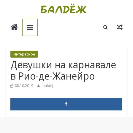
Skip
to
Балдёж
content
Информационные
статьи
Интересное
Девушки на карнавале
в Рио-де-Жанейро
08.10.2019
baldej