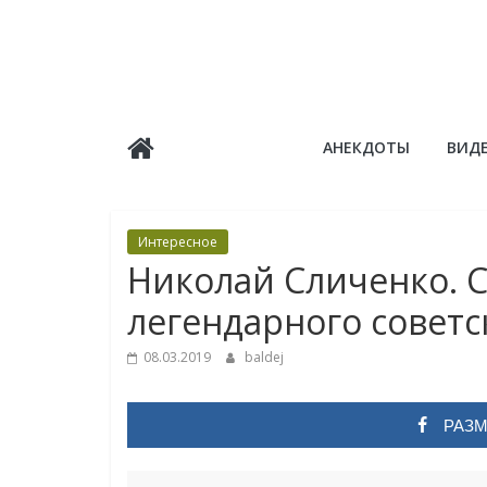
Skip
to
content
Балдёж
АНЕКДОТЫ
ВИД
Информационные
статьи
Интересное
Николай Сличенко. 
легендарного советс
08.03.2019
baldej
РАЗМ