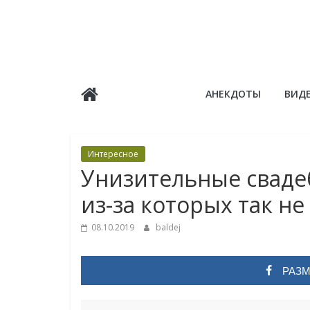
Skip
to
content
Балдёж
АНЕКДОТЫ
ВИД
Информационные
статьи
Интересное
Унизительные сваде
из-за которых так не
08.10.2019
baldej
РАЗМ