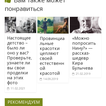
понравиться
Настоящее
«Можно
Провинциа
детство –
попросить
льные
было ли
Нину?» —
красотки
оно у вас?
рассказ-
цепляют
Проверьте,
шедевр
своей
узнаете ли
Кира
естественн
вы свои
Булычева
ой
проделки
красотой
21.02.2019
на этих
14.09.2019
фото
11.02.2021
РЕКОМЕНДУЕМ