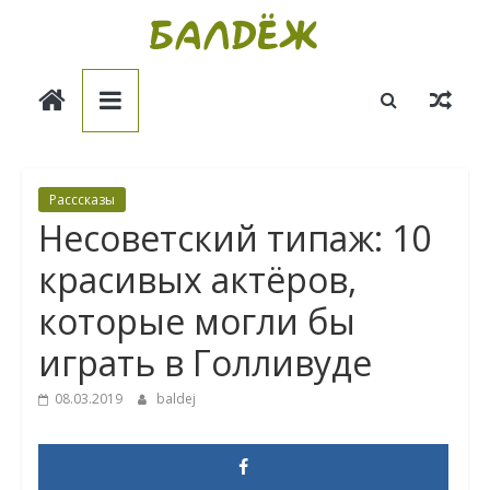
Skip
to
Балдёж
content
Информационные
статьи
Расссказы
Несоветский типаж: 10
красивых актёров,
которые могли бы
играть в Голливуде
08.03.2019
baldej