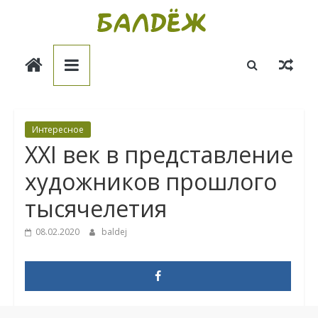
Skip
to
Балдёж
content
Информационные
статьи
Интересное
XXI век в представление
художников прошлого
тысячелетия
08.02.2020
baldej