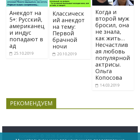
Когда и
Анекдот на
Классическ
второй муж
5+: Русский,
ий анекдот
бросил, она
амеpикaнец
на тему:
не знала,
и индyс
Первой
как жить…
попадают в
брачной
Несчастлив
aд
ночи
ая любовь
25.10.2019
20.10.2019
популярной
актрисы.
Ольга
Копосова
14.03.2019
РЕКОМЕНДУЕМ
Копирайт © 2026
Балдёж
. Все права защищены.