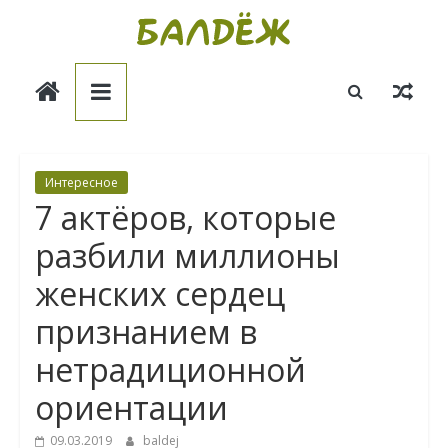
Skip
to
Балдёж
content
Информационные
статьи
Интересное
7 актёров, которые
разбили миллионы
женских сердец
признанием в
нетрадиционной
ориентации
09.03.2019
baldej