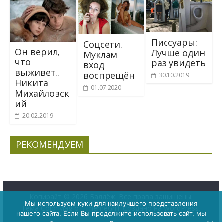
Писсуары:
Соцсети.
Он верил,
Лучше один
Муклам
что
раз увидеть
вход
выживет..
воспрещён
30.10.2019
Никита
01.07.2020
Михайловск
ий
20.02.2019
РЕКОМЕНДУЕМ
Копирайт © 2026
Балдёж
. Все права защищены.
Мы используем куки для наилучшего представления
Тема
ColorMag
от ThemeGrill. Создано на
WordPress
.
нашего сайта. Если Вы продолжите использовать сайт, мы