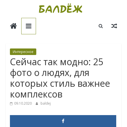
Skip
to
Балдёж
content
Информационные
статьи
Интересное
Сейчас так модно: 25
фото о людях, для
которых стиль важнее
комплексов
09.10.2020
baldej