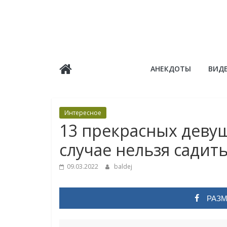
Skip
to
content
Балдёж
АНЕКДОТЫ
ВИД
Информационные
статьи
Интересное
13 прекрасных девуш
случае нельзя садить
09.03.2022
baldej
РАЗМ