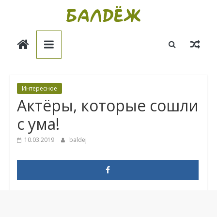
Skip
to
Балдёж
content
Информационные
статьи
Интересное
Актёры, которые сошли
с ума!
10.03.2019
baldej