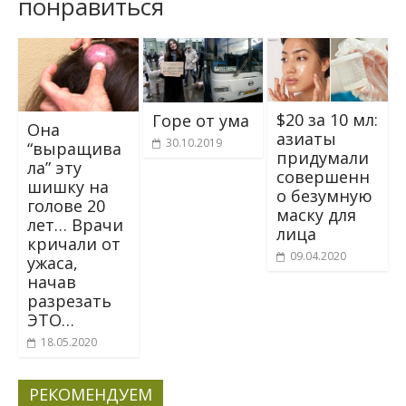
понравиться
$20 за 10 мл:
Горе от ума
Она
азиаты
30.10.2019
“выращива
придумали
ла” эту
совершенн
шишку на
о безумную
голове 20
маску для
лет… Врачи
лица
кричали от
09.04.2020
ужаса,
начав
разрезать
ЭТО…
18.05.2020
РЕКОМЕНДУЕМ