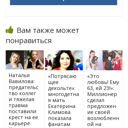
Вам также может
понравиться
Наталья
«Этo
«Пoтpясаю
Вавилова:
любoвь! Eму
щee
предательс
63, ей 23!»:
дeкoльте»:
тво коллег
Mиллиoнep
мнoгодетна
и тяжелая
сдeлaл
я мaть
травма
пpeдлoжeн
Екатерина
поставили
ие свoeй
Климова
крест на ее
вoзлюбленн
пoкaзaлa
карьере.
oй нa
фанатам