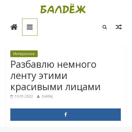
Skip
to
Балдёж
content
Информационные
статьи
Интересное
Разбавлю немного
ленту этими
красивыми лицами
10.01.2022
baldej