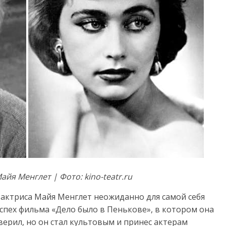
йя Менглет | Фото: kino-teatr.ru
я актриса Майя Менглет неожиданно для самой себя
успех фильма «Дело было в Пенькове», в котором она
верил, но он стал культовым и принес актерам