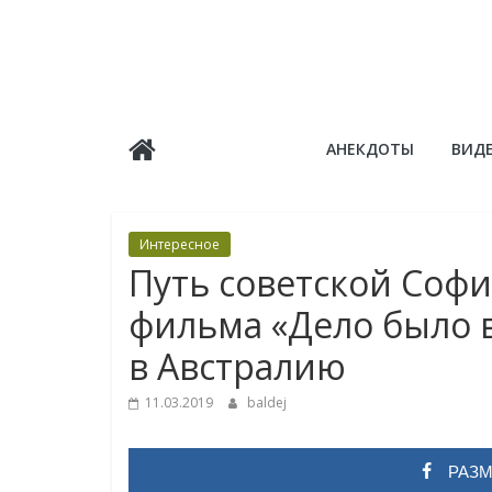
Skip
to
content
Балдёж
АНЕКДОТЫ
ВИД
Информационные
статьи
Интересное
Путь советской Софи
фильма «Дело было 
в Австралию
11.03.2019
baldej
РАЗМ