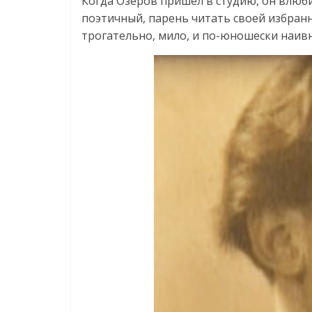
Когда Озеров пришел в студию, он влюби
поэтичный, парень читать своей избранн
трогательно, мило, и по-юношески наив