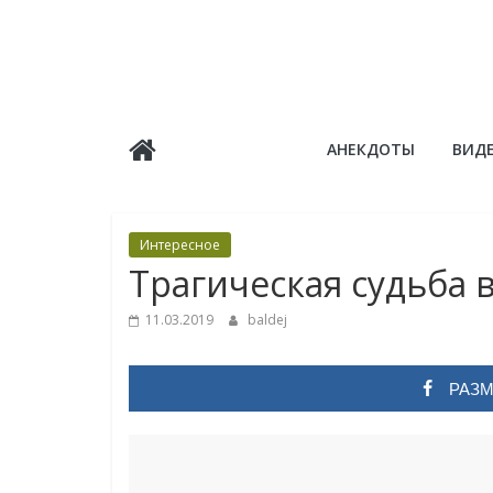
Skip
to
content
Балдёж
АНЕКДОТЫ
ВИД
Информационные
статьи
Интересное
Трагическая судьба 
11.03.2019
baldej
РАЗМ