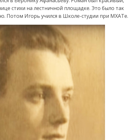
лся в Веронику Афанасьеву. Роман был красивый,
ице стихи на лестничной площадке. Это было так
но. Потом Игорь учился в Школе-студии при МХАТе.