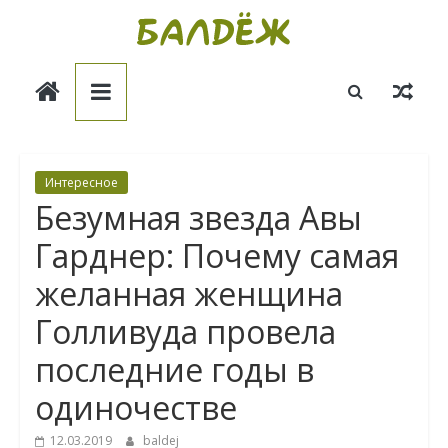
Skip
to
Балдёж
content
Информационные
статьи
Интересное
Безумная звезда Авы
Гарднер: Почему самая
желанная женщина
Голливуда провела
последние годы в
одиночестве
12.03.2019
baldej