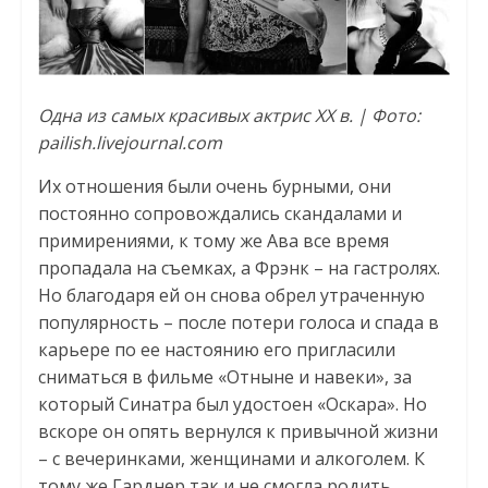
Одна из самых красивых актрис ХХ в. | Фото:
pailish.livejournal.com
Их отношения были очень бурными, они
постоянно сопровождались скандалами и
примирениями, к тому же Ава все время
пропадала на съемках, а Фрэнк – на гастролях.
Но благодаря ей он снова обрел утраченную
популярность – после потери голоса и спада в
карьере по ее настоянию его пригласили
сниматься в фильме «Отныне и навеки», за
который Синатра был удостоен «Оскара». Но
вскоре он опять вернулся к привычной жизни
– с вечеринками, женщинами и алкоголем. К
тому же Гарднер так и не смогла родить