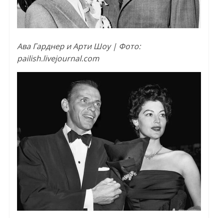
Ава Гарднер и Арти Шоу | Фото:
pailish.livejournal.com