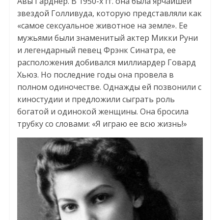
Авы Гарднер. В 1950-х гг. она была ярчайшей
звездой Голливуда, которую представляли как
«самое сексуальное животное на земле». Ее
мужьями были знаменитый актер Микки Руни
и легендарный певец Фрэнк Синатра, ее
расположения добивался миллиардер Говард
Хьюз. Но последние годы она провела в
полном одиночестве. Однажды ей позвонили с
киностудии и предложили сыграть роль
богатой и одинокой женщины. Она бросила
трубку со словами: «Я играю ее всю жизнь!»