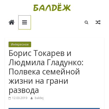
Skip
to
Балдёж
content
Информационные
статьи
Интересное
Борис Токарев и
Людмила Гладунко:
Полвека семейной
жизни на грани
развода
12.03.2019
baldej