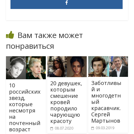
Вам также может
понравиться
Заботливы
20 девушек,
10
й и
которым
российских
многодетн
смешение
звезд,
ый
кровей
которые
красавчик.
породило
несмотря
Сергей
чарующую
на
Мартынов
красоту
почтенный
09.03.2019
08.07.2020
возраст