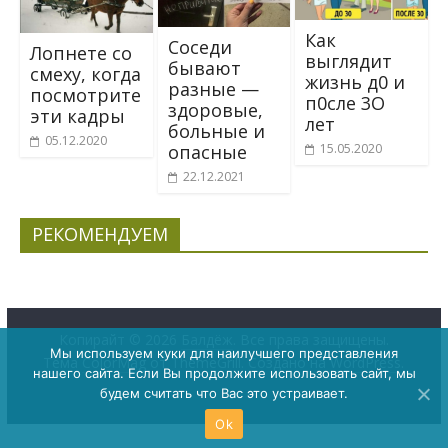
Как
Соседи
Лопнете со
выглядит
бывают
смеху, когда
жизнь д0 и
разные —
посмотрите
п0сле 3O
здоровые,
эти кадры
лет
больные и
05.12.2020
15.05.2020
опасные
22.12.2021
РЕКОМЕНДУЕМ
Копирайт © 2026
Балдёж
. Все права защищены.
Мы используем куки для наилучшего представления
Тема
ColorMag
от ThemeGrill. Создано на
WordPress
.
нашего сайта. Если Вы продолжите использовать сайт, мы
будем считать что Вас это устраивает.
Ok