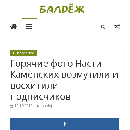
Skip
to
Балдёж
content
Информационные
статьи
Интересное
Горячие фото Насти
Каменских возмутили и
восхитили
подписчиков
12.10.2019
baldej