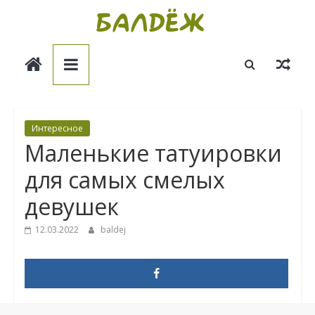
Skip
to
Балдёж
content
Информационные
статьи
Интересное
Маленькие татуировки
для самых смелых
девушек
12.03.2022
baldej