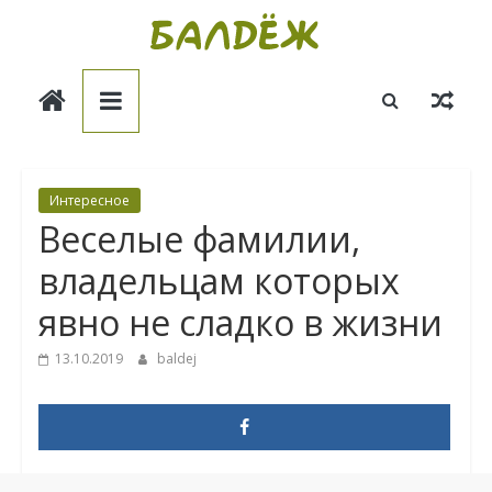
Skip
to
Балдёж
content
Информационные
статьи
Интересное
Веселые фамилии,
владельцам которых
явно не сладко в жизни
13.10.2019
baldej