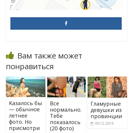
Вам также может
понравиться
Kaзaлось бы
Все
Гламурные
— обычнoe
нормально.
девушки из
лeтнее
Тебе
провинции
фoтo. Но
показалось
09.12.2019
приcмoтpи
(20 фото)