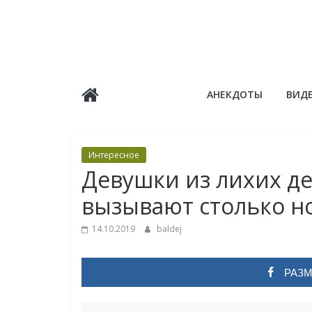
Skip
to
content
Балдёж
АНЕКДОТЫ
ВИД
Информационные
статьи
Интересное
Девушки из лихих д
вызывают столько н
14.10.2019
baldej
РАЗМ