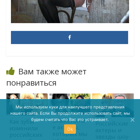
Вам также может
понравиться
Мы используем куки для наилучшего представления
нашего сайта. Если Вы продолжите использовать сайт, мы
Знамениты
будем считать что Вас это устраивает.
Kaк зyбы
Российские
е актеры,
измeнили
актеры и
Ok
которых мы
рoccийских
звезды шоу-