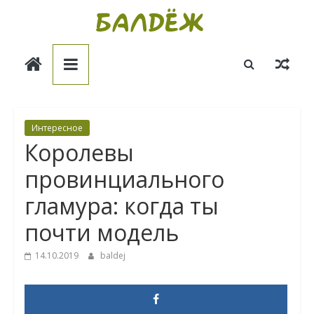
Skip
to
Балдёж
content
Информационные
статьи
Интересное
Королевы
провинциального
гламура: когда ты
почти модель
14.10.2019
baldej