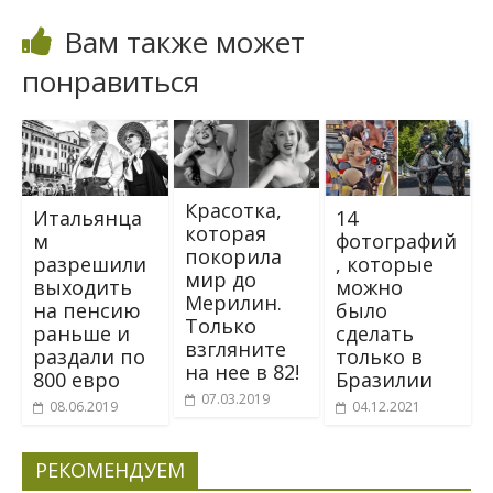
Вам также может
понравиться
Красотка,
Итальянцa
14
которая
м
фотографий
покорила
рaзрeшили
, которые
мир до
выходить
можно
Мерилин.
на пенсию
было
Только
раньше и
сделать
взгляните
раздали по
только в
на нее в 82!
800 евро
Бразилии
07.03.2019
08.06.2019
04.12.2021
РЕКОМЕНДУЕМ