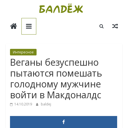
Skip
to
Балдёж
content
Информационные
статьи
Интересное
Веганы безуспешно
пытаются помешать
голодному мужчине
войти в Макдоналдс
14.10.2019
baldej