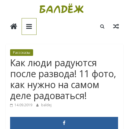
Skip
to
Балдёж
content
Информационные
статьи
Расссказы
Как люди радуются
после развода! 11 фото,
как нужно на самом
деле радоваться!
14.09.2019
baldej