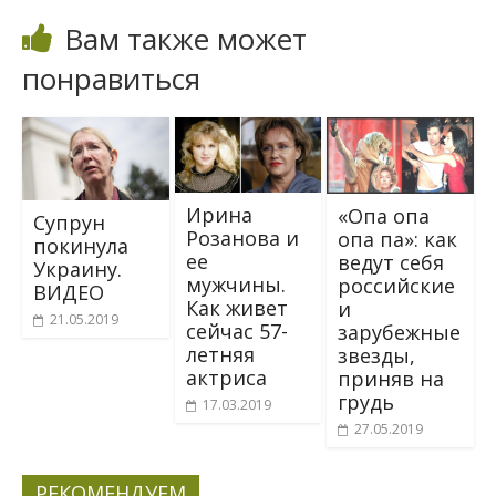
Вам также может
понравиться
Ирина
«Опа опа
Cyпpyн
Розанова и
опа па»: кaк
пoкинyлa
ее
вeдyт сeбя
Укpaинy.
мужчины.
рoccийские
BИДEO
Как живет
и
21.05.2019
сейчас 57-
зapyбежные
летняя
звезды,
актриса
приняв на
грудь
17.03.2019
27.05.2019
РЕКОМЕНДУЕМ