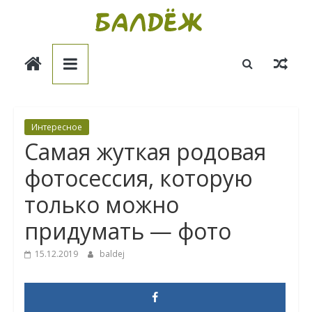
Skip
to
Балдёж
content
Информационные
статьи
Интересное
Самая жуткая родовая
фотосессия, которую
только можно
придумать — фото
15.12.2019
baldej