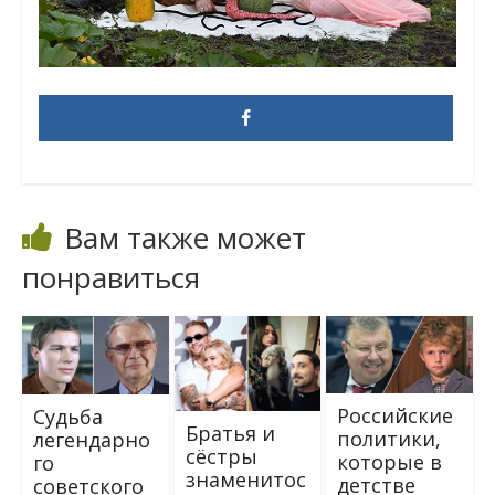
Вам также может
понравиться
Российские
Судьба
Братья и
политики,
легендарно
сёстры
которые в
го
знаменитос
детстве
советского