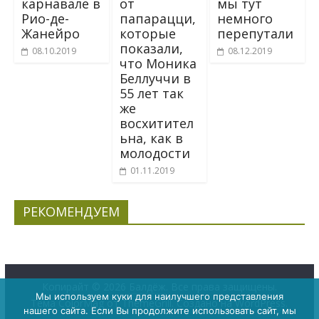
карнавале в
от
мы тут
Рио-де-
папарацци,
немного
Жанейро
которые
перепутали
показали,
08.10.2019
08.12.2019
что Моника
Беллуччи в
55 лет так
же
восхитител
ьна, как в
молодости
01.11.2019
РЕКОМЕНДУЕМ
Копирайт © 2026
Балдёж
. Все права защищены.
Мы используем куки для наилучшего представления
Тема
ColorMag
от ThemeGrill. Создано на
WordPress
.
нашего сайта. Если Вы продолжите использовать сайт, мы