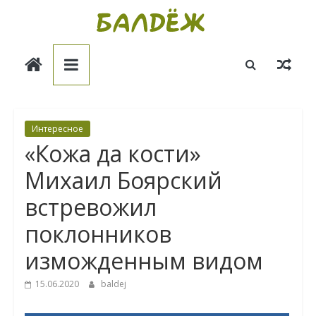
Skip
to
Балдёж
content
Информационные
статьи
Интересное
«Кожа да кости»
Михаил Боярский
встревожил
поклонников
изможденным видом
15.06.2020
baldej