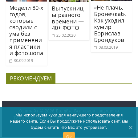
«Не плачь,
Модели 80-х
Выпускниц
Бронечка!».
годов,
ы разного
Как уходил
которые
времени —
кумир
сводили с
40+ ФОТО
Борислав
ума без
25.02.2020
Брондуков
применени
я пластики
08.03.2019
и фотошопа
30.09.2019
РЕКОМЕНДУЕМ
Копирайт © 2026
Балдёж
. Все права защищены.
Мы используем куки для наилучшего представления
Тема
ColorMag
от ThemeGrill. Создано на
WordPress
.
нашего сайта. Если Вы продолжите использовать сайт, мы
будем считать что Вас это устраивает.
Ok