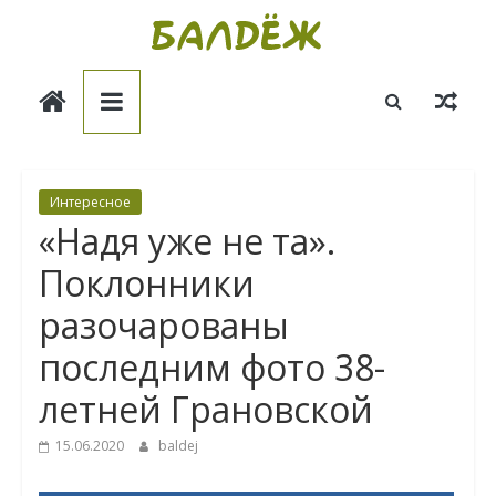
Skip
to
Балдёж
content
Информационные
статьи
Интересное
«Надя уже не та».
Поклонники
разочарованы
последним фото 38-
летней Грановской
15.06.2020
baldej