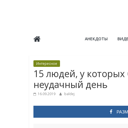
Skip
to
content
Балдёж
АНЕКДОТЫ
ВИД
Информационные
статьи
Интересное
15 людей, у которых
неудачный день
16.09.2019
baldej
РАЗМ