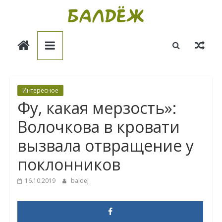
Skip
to
Балдёж
content
Информационные
статьи
Интересное
Фу, какая мерзость»:
Волочкова в кровати
вызвала отвращение у
поклонников
16.10.2019
baldej