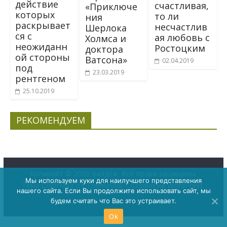
действие
счастливая,
«Приключе
которых
то ли
ния
раскрывает
несчастлив
Шерлока
ся с
ая любовь с
Холмса и
неожиданн
Ростоцким
доктора
ой стороны
Ватсона»
02.04.2019
под
23.03.2019
рентгеном
25.10.2019
РЕКОМЕНДУЕМ
Копирайт © 2026
Балдёж
. Все права защищены.
Мы используем куки для наилучшего представления
Тема
ColorMag
от ThemeGrill. Создано на
WordPress
.
нашего сайта. Если Вы продолжите использовать сайт, мы
будем считать что Вас это устраивает.
Ok