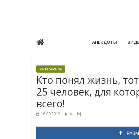
Skip
to
content
Балдёж
АНЕКДОТЫ
ВИД
Информационные
статьи
Интересное
Кто понял жизнь, то
25 человек, для ко
всего!
16.09.2019
baldej
РАЗМ