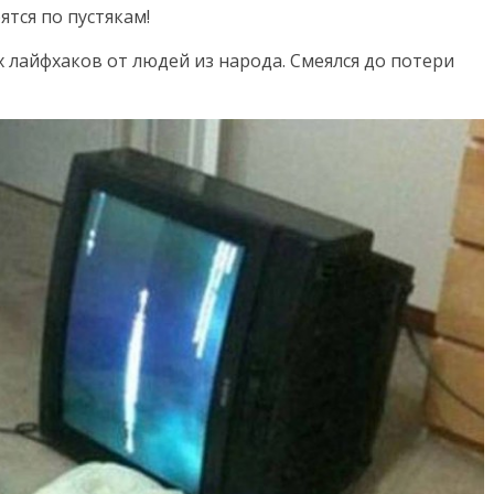
тся по пустякам!
х лайфхаков от людей из народа. Смеялся до потери