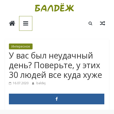
Skip
to
Балдёж
content
Информационные
статьи
Интересное
У вас был неудачный
день? Поверьте, у этих
30 людей все куда хуже
16.07.2020
baldej