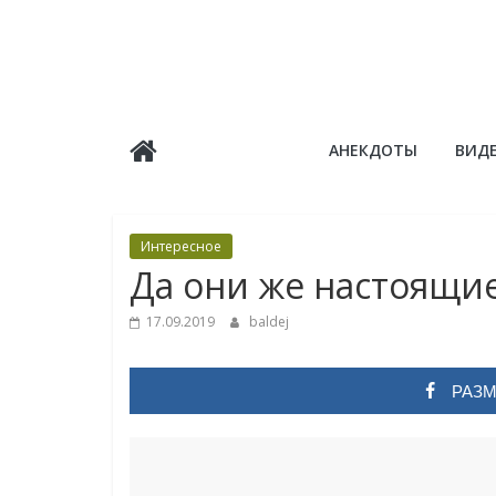
Skip
to
content
Балдёж
АНЕКДОТЫ
ВИД
Информационные
статьи
Интересное
Да они же настоящие
17.09.2019
baldej
РАЗМ