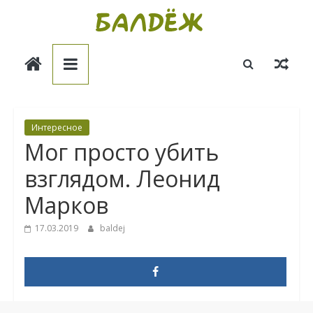
Skip
to
Балдёж
content
Информационные
статьи
Интересное
Мог просто убить
взглядом. Леонид
Марков
17.03.2019
baldej