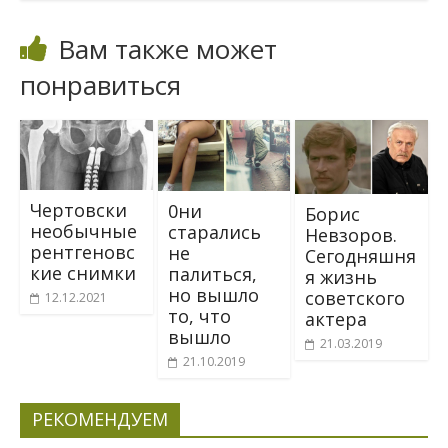
Вам также может
понравиться
Чертовски
0ни
Борис
необычные
стapaлись
Невзоров.
рентгеновс
нe
Сегодняшня
кие снимки
палиться,
я жизнь
нo вышлo
советского
12.12.2021
тo, чтo
актера
вышлo
21.03.2019
21.10.2019
РЕКОМЕНДУЕМ