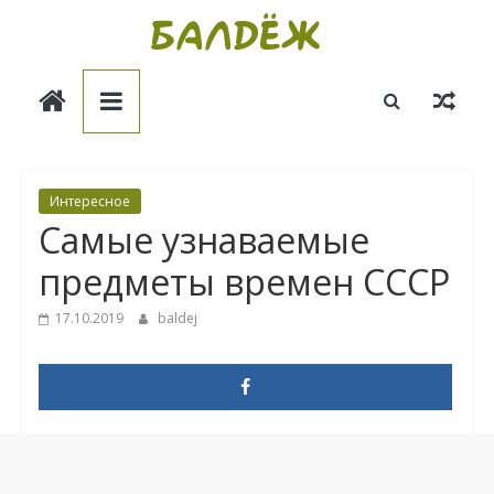
Skip
to
Балдёж
content
Информационные
статьи
Интересное
Самые узнаваемые
предметы времен СССР
17.10.2019
baldej