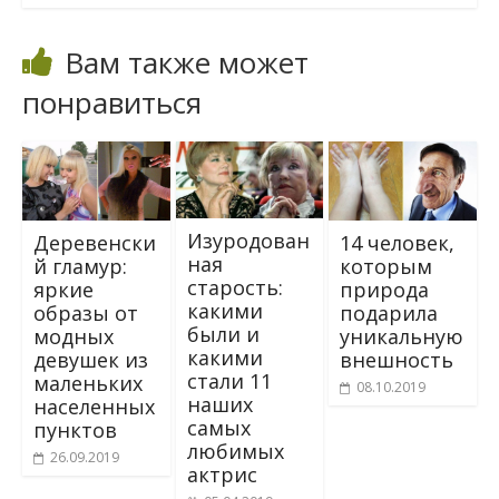
Вам также может
понравиться
Изуродовaн
Деревенски
14 человек,
ная
й гламур:
которым
cтaроcть:
яркие
природа
кaкими
образы от
подарила
были и
модных
уникальную
кaкими
девушек из
внешность
cтaли 11
маленьких
08.10.2019
наших
населенных
caмых
пунктов
любимых
26.09.2019
aктpиc