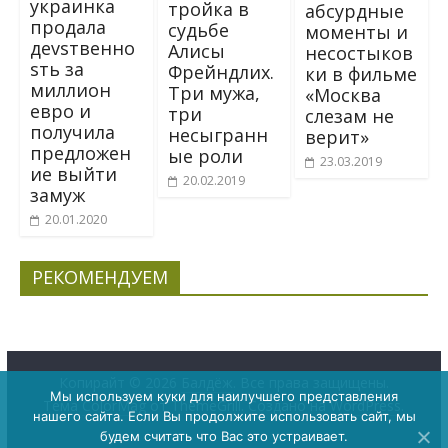
украинка
тройка в
абсурдные
продала
судьбе
моменты и
деvsтвенно
Алисы
несостыков
sть за
Фрейндлих.
ки в фильме
миллион
Три мужа,
«Москва
евро и
три
слезам не
получила
несыгранн
верит»
предложен
ые роли
23.03.2019
ие выйти
20.02.2019
замуж
20.01.2020
РЕКОМЕНДУЕМ
Копирайт © 2026
Балдёж
. Все права защищены.
Мы используем куки для наилучшего представления
Тема
ColorMag
от ThemeGrill. Создано на
WordPress
.
нашего сайта. Если Вы продолжите использовать сайт, мы
будем считать что Вас это устраивает.