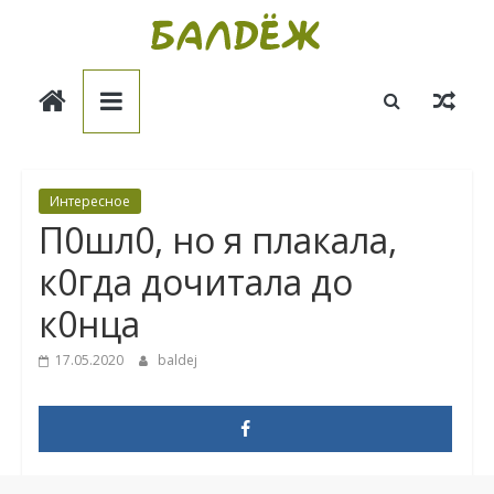
Skip
to
Балдёж
content
Информационные
статьи
Интересное
П0шл0, но я плакала,
к0гда дочитала до
к0нца
17.05.2020
baldej