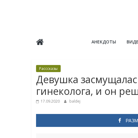
Skip
to
content
Балдёж
АНЕКДОТЫ
ВИД
Информационные
статьи
Расссказы
Девушка засмущалас
гинеколога, и он ре
17.09.2020
baldej
РАЗМ