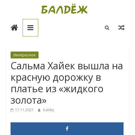
Skip
to
Балдёж
content
Информационные
статьи
Интересное
Сальма Хайек вышла на
красную дорожку в
платье из «жидкого
золота»
17.11.2021
baldej