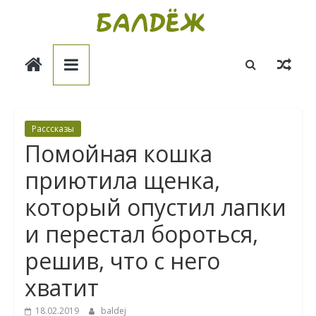
Skip
to
Балдёж
content
Информационные
статьи
Расссказы
Помойная кошка
приютила щенка,
который опустил лапки
и перестал бороться,
решив, что с него
хватит
18.02.2019
baldej