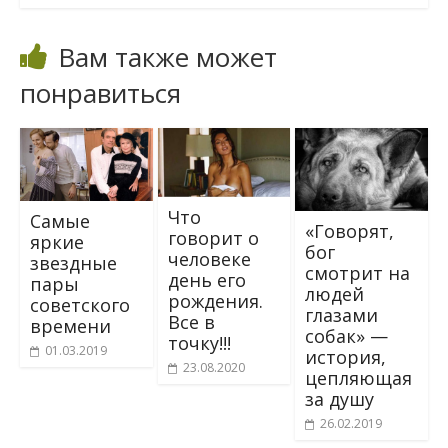
Вам также может
понравиться
Что
Самые
«Говорят,
говорит о
яркие
бог
человеке
звездные
смотрит на
день его
пары
людей
рождения.
советского
глазами
Все в
времени
собак» —
точку!!!
01.03.2019
история,
23.08.2020
цепляющая
за душу
26.02.2019