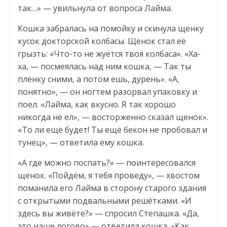
так…» — увильнула от вопроса Лайма.
Кошка забралась на помойку и скинула щенку
кусок докторской колбасы. Щенок стал её
грызть: «Что-то не жуётся твоя колбаса». «Ха-
ха, — посмеялась над ним кошка, — Так ты
плёнку сними, а потом ешь, дурень». «А,
понятно», — он ногтем разорвал упаковку и
поел. «Лайма, как вкусно. Я так хорошо
никогда не ел», — восторженно сказал щенок».
«То ли ещё будет! Ты ещё бекон не пробовал и
тунец», — ответила ему кошка.
«А где можно поспать?» — поинтересовался
щенок. «Пойдём, я тебя проведу», — хвостом
поманила его Лайма в сторону старого здания
с открытыми подвальными решётками. «И
здесь вы живёте?» — спросил Степашка. «Да,
это наше логово» — ответила кошка. «Как