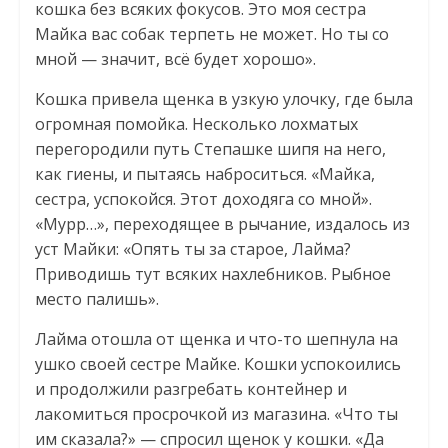
кошка без всяких фокусов. Это моя сестра
Майка вас собак терпеть не может. Но ты со
мной — значит, всё будет хорошо».
Кошка привела щенка в узкую улочку, где была
огромная помойка. Несколько лохматых
перегородили путь Степашке шипя на него,
как гиены, и пытаясь наброситься. «Майка,
сестра, успокойся. Этот доходяга со мной».
«Мурр…», переходящее в рычание, издалось из
уст Майки: «Опять ты за старое, Лайма?
Приводишь тут всяких нахлебников. Рыбное
место палишь».
Лайма отошла от щенка и что-то шепнула на
ушко своей сестре Майке. Кошки успокоились
и продолжили разгребать контейнер и
лакомиться просрочкой из магазина. «Что ты
им сказала?» — спросил щенок у кошки. «Да