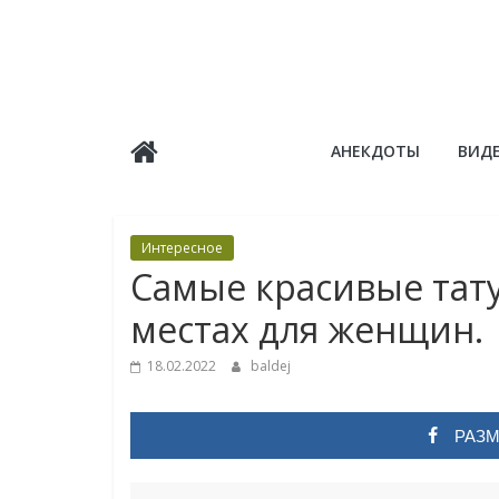
Skip
to
content
Балдёж
АНЕКДОТЫ
ВИД
Информационные
статьи
Интересное
Самые красивые тат
местах для женщин.
18.02.2022
baldej
РАЗМ