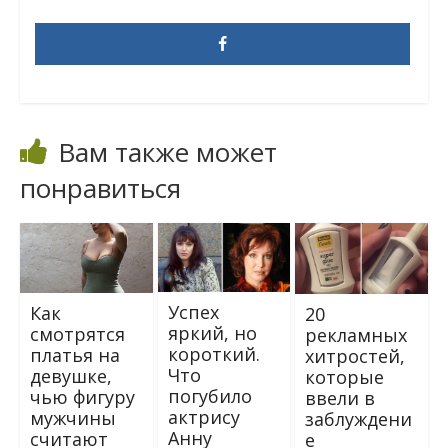
Вам также может
понравиться
Успех
Как
20
яркий, но
смотрятся
рекламных
короткий.
платья на
хитростей,
Что
девушке,
которые
погубило
чью фигуру
ввели в
актрису
мужчины
заблуждени
Анну
считают
е