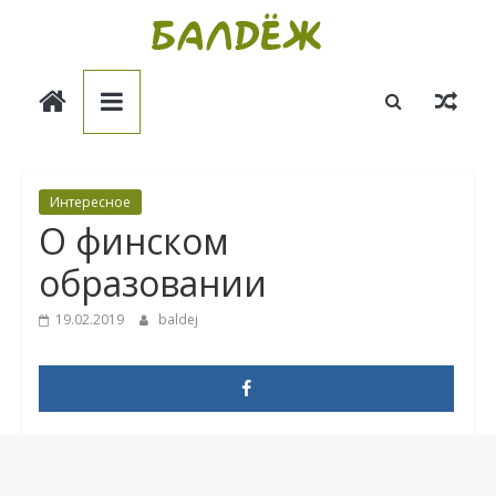
Skip
to
Балдёж
content
Информационные
статьи
Интересное
О финском
образовании
19.02.2019
baldej