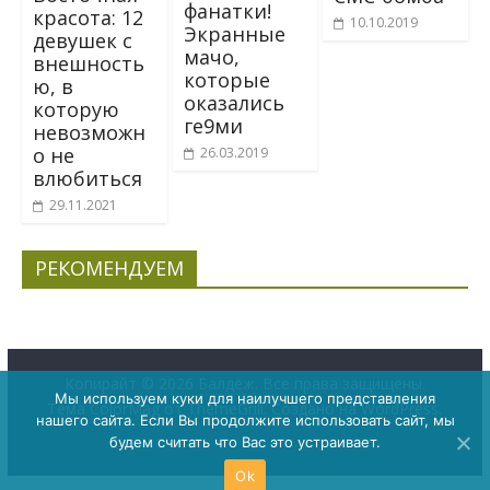
фанатки!
красота: 12
10.10.2019
Экранные
девушек с
мачо,
внешность
которые
ю, в
оказались
которую
ге9ми
невозможн
о не
26.03.2019
влюбиться
29.11.2021
РЕКОМЕНДУЕМ
Копирайт © 2026
Балдёж
. Все права защищены.
Мы используем куки для наилучшего представления
Тема
ColorMag
от ThemeGrill. Создано на
WordPress
.
нашего сайта. Если Вы продолжите использовать сайт, мы
будем считать что Вас это устраивает.
Ok