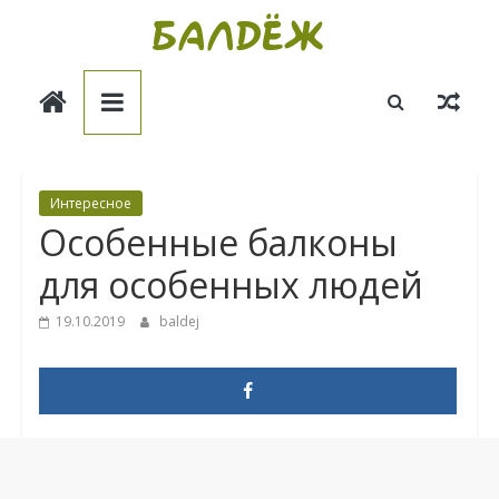
Skip
to
Балдёж
content
Информационные
статьи
Интересное
Особенные балконы
для особенных людей
19.10.2019
baldej